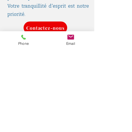
Votre tranquillité d'esprit est notre
priorité.
Contactez-nous
Phone
Email
Une urgence ? Contactez-nous
Zone d'intervention
Nous intervenons dans la ville
de Marseille et ses alentours
dans un rayon de 50 Km.