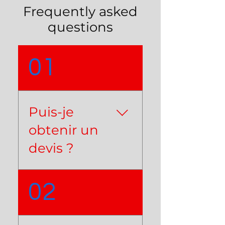
Frequently asked
questions
01
Puis-je
obtenir un
devis ?
Nous vous proposons un
02
devis 100% gratuit via
téléphone(sms/appelle)/
mail.