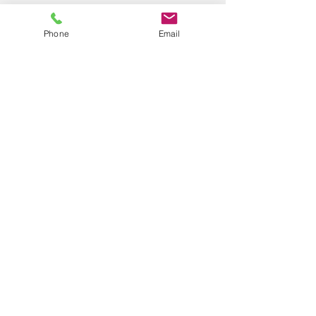
Une urgence ? Contactez-nous
Phone
Email
Zone d'intervention
Nous intervenons dans la ville
de Marseille et ses alentours
dans un rayon de 50 Km.