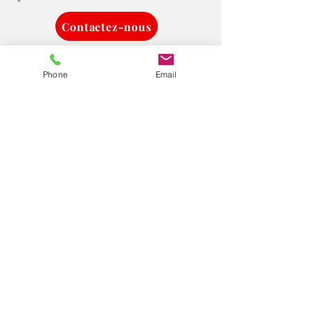
Contactez-nous
Phone
Email
Une urgence ? Contactez-nous
Zone d'intervention
Nous intervenons dans la ville
de Marseille et ses alentours
dans un rayon de 50 Km.