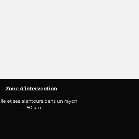
Zone d'intervention
lle et ses alentours dans un rayon
de 50 km.