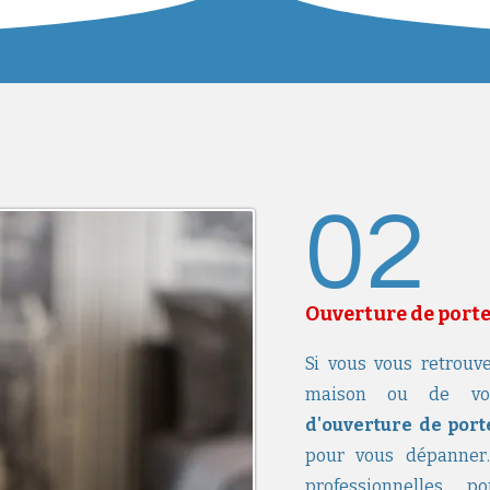
02
Ouverture de port
Si vous vous retrouve
maison ou de votr
d'ouverture de port
pour vous dépanner.
professionnelles 