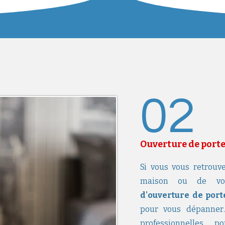
02
Ouverture de port
Si vous vous retrouve
maison ou de votr
d'ouverture de port
pour vous dépanner.
professionnelles 