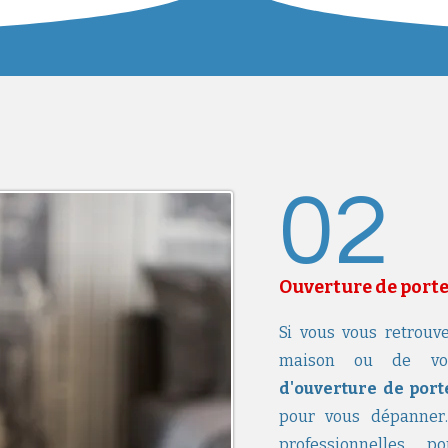
02
Ouverture de port
Si vous vous retrouve
maison ou de votr
d'ouverture de port
pour vous dépanner.
professionnelles 