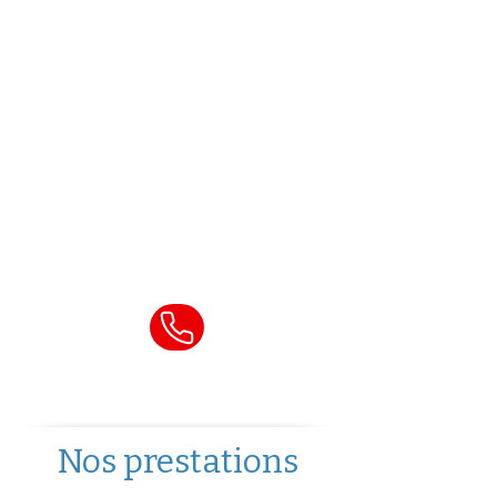
immédiatement pour
toute urgence :
ouverture de porte
,
serrure bloquée
,
clé
cassée
,
perte de clés ou
effraction.
Appelez notre service
d’urgence 24h/24
Nos prestations