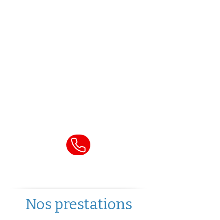
immédiatement pour
toute urgence :
ouverture de porte
,
serrure bloquée
,
clé
cassée
,
perte de clés ou
effraction.
Appelez notre service
d’urgence 24h/24
Nos prestations