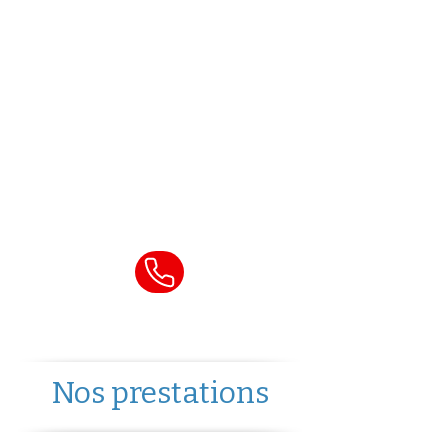
toute urgence :
ouverture de porte
,
serrure bloquée
,
clé
cassée
,
perte de clés ou
effraction.
Appelez notre service
d’urgence 24h/24
Nos prestations