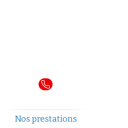
immédiatement pour
toute urgence :
ouverture de porte
,
serrure bloquée
,
clé
cassée
,
perte de clés ou
effraction.
Appelez notre service
d’urgence 24h/24
Nos prestations